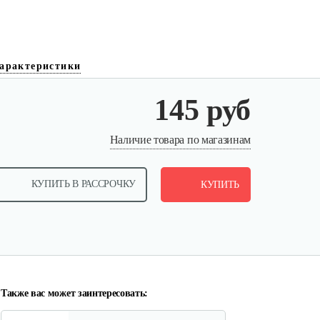
арактеристики
145 руб
Прокладка под карбюратор
Наличие товара по магазинам
ALPINA…
КУПИТЬ В РАССРОЧКУ
5 руб
КУПИТЬ
Смотреть
Прокладка под карбюратор
ALPINA…
5 руб
Смотреть
Также вас может заинтересовать: