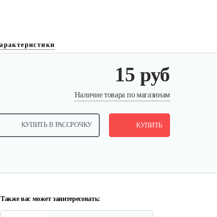
арактеристики
15 руб
Прокладка под карбюратор
Наличие товара по магазинам
ALPINA…
КУПИТЬ В РАССРОЧКУ
5 руб
КУПИТЬ
Смотреть
Прокладка под карбюратор
ALPINA…
5 руб
Смотреть
Также вас может заинтересовать: