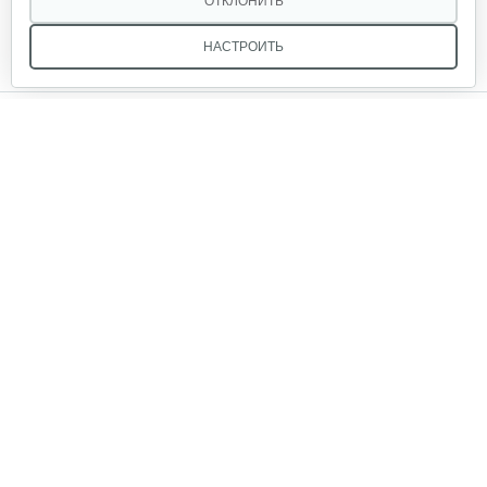
ОТКЛОНИТЬ
НАСТРОИТЬ
Звоните, и мы поможем подобрать идеальный вариант
техники для вашего участка или фермерского хозяйства!
Купить садовую технику от первого поставщика
ОДО «Агропарк-М» — это выгодное и надёжное решение!
ОДО «Агропарк-М»
Все права защищены ©
Юридический адрес: 220068. г. Минск, Сморговский тракт, д. 7, оф. 93, УНП