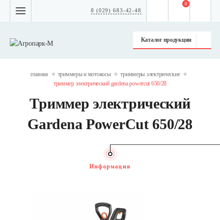
0
8 (029) 683-42-48
Каталог продукции
главная
триммеры и мотокосы
триммеры электрические
триммер электрический gardena powercut 650/28
Триммер электрический
Gardena PowerCut 650/28
Информация