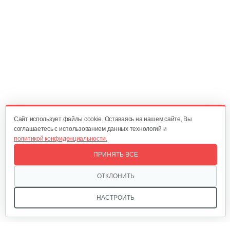
Электрический триммер Champion…
270 руб
Смотреть
Триммер электрический Champion…
426 руб
Смотреть
Cайт использует файлы cookie. Оставаясь на нашем сайте, Вы
соглашаетесь с использованием данных технологий и
политикой конфиденциальности.
Электрический триммер Champion…
ПРИНЯТЬ ВСЕ
369 руб
Смотреть
ОТКЛОНИТЬ
НАСТРОИТЬ
Триммер электрический AL-KO BC…