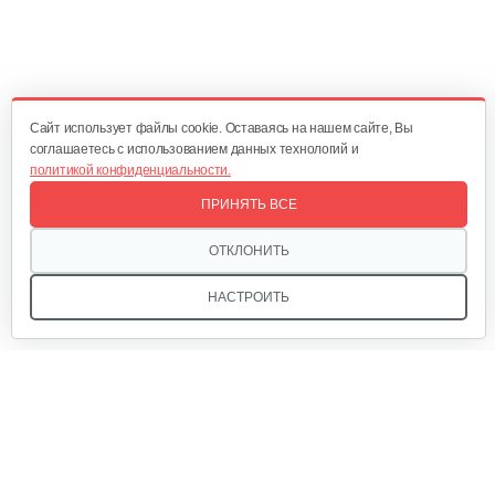
Триммер электрический Champion…
426 руб
Смотреть
Cайт использует файлы cookie. Оставаясь на нашем сайте, Вы
соглашаетесь с использованием данных технологий и
политикой конфиденциальности.
Электрический триммер Champion…
ПРИНЯТЬ ВСЕ
369 руб
Смотреть
ОТКЛОНИТЬ
НАСТРОИТЬ
Триммер электрический AL-KO BC…
395 руб
Смотреть
Мы в соцсетях:
Триммер электрический AL-KO BC…