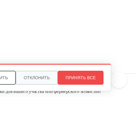
ИТЬ
ОТКЛОНИТЬ
ПРИНЯТЬ ВСЕ
те, и мы поможем подобрать идеальный вариант
ки для вашего участка или фермерского хозяйства!
ь садовую технику от первого поставщика
Агропарк-М» — это выгодное и надёжное решение!