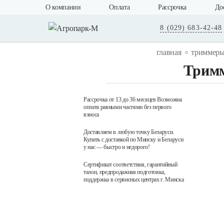
О компании
Оплата
Рассрочка
До
8 (029) 683-42-48
главная
триммеры
Тримм
Рассрочка от 13 до 36 месяцев Возможна
оплата равными частями без первого
взноса
Доставляем в любую точку Беларуси.
Купить с доставкой по Минску и Беларуси
у нас — быстро и недорого!
Сертификат соответствия, гарантийный
талон, предпродажная подготовка,
поддержка в сервисных центрах г. Минска