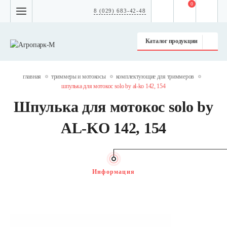
0
8 (029) 683-42-48
Каталог продукции
главная
триммеры и мотокосы
комплектующие для триммеров
шпулька для мотокос solo by al-ko 142, 154
Шпулька для мотокос solo by
AL-KO 142, 154
Информация