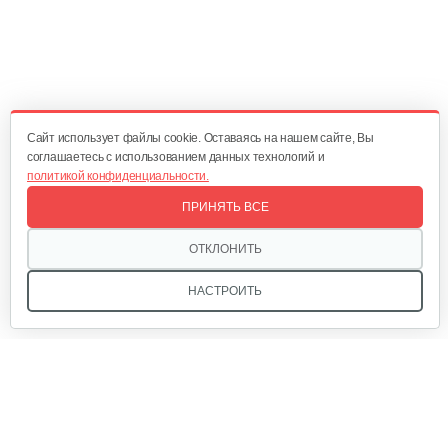
Шпулька Solo by AL-KO для мотокосы…
40 руб
Смотреть
Cайт использует файлы cookie. Оставаясь на нашем сайте, Вы
соглашаетесь с использованием данных технологий и
политикой конфиденциальности.
Леска GEOS круглое сечение, Ø 2,4…
ПРИНЯТЬ ВСЕ
15 руб
Смотреть
ОТКЛОНИТЬ
НАСТРОИТЬ
Головка триммерная AL-KO GEOS…
40 руб
Смотреть
Мы в соцсетях:
Шпулька AL-KO Fast&Easy