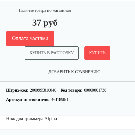
Наличие товара по магазинам
37 руб
Оплата частями
КУПИТЬ В РАССРОЧКУ
КУПИТЬ
ДОБАВИТЬ К СРАВНЕНИЮ
Головка триммерная AL-KO GEOS…
Штрих-код:
2000995810040
Код товара:
00000001738
40 руб
Смотреть
Артикул изготовителя:
4611890/1
Нож для триммера Alpina.
Шпулька AL-KO Fast&Easy