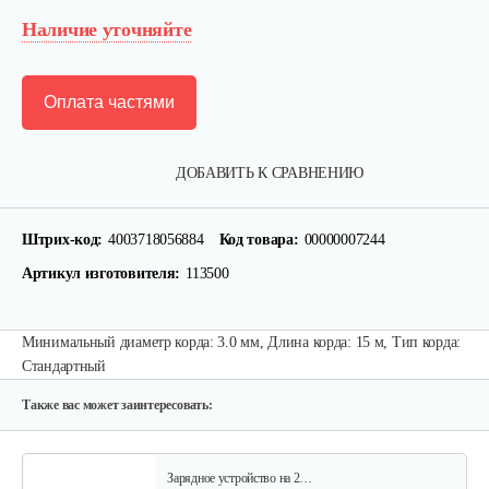
Наличие уточняйте
Оплата частями
ДОБАВИТЬ К СРАВНЕНИЮ
Головка триммерная AL-KO GEOS…
Штрих-код:
4003718056884
Код товара:
00000007244
40 руб
Смотреть
Артикул изготовителя:
113500
Минимальный диаметр корда: 3.0 мм, Длина корда: 15 м, Тип корда:
Шпулька AL-KO Fast&Easy
Стандартный
40 руб
Смотреть
Также вас может заинтересовать:
Зарядное устройство на 2…