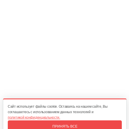
Головка триммерная Geos Max M12 х…
60 руб
Смотреть
Шпулька Solo by AL-KO для 142, 154,…
80 руб
Смотреть
Шпулька Solo by AL-KO для мотокосы…
40 руб
Смотреть
Cайт использует файлы cookie. Оставаясь на нашем сайте, Вы
соглашаетесь с использованием данных технологий и
политикой конфиденциальности.
Леска GEOS круглое сечение, Ø 2,4…
ПРИНЯТЬ ВСЕ