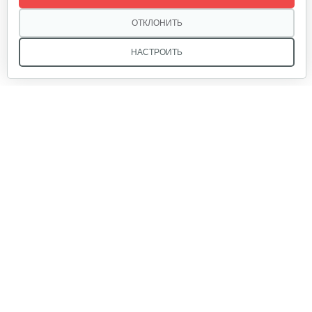
15 руб
Смотреть
ОТКЛОНИТЬ
НАСТРОИТЬ
Головка триммерная AL-KO GEOS…
40 руб
Смотреть
Мы в соцсетях:
Шпулька AL-KO Fast&Easy
40 руб
Смотреть
Звоните, и мы поможем подобрать идеальный вариант
техники для вашего участка или фермерского хозяйства!
Купить садовую технику от первого поставщика
Зарядное устройство на 2…
ОДО «Агропарк-М» — это выгодное и надёжное решение!
210 руб
Смотреть