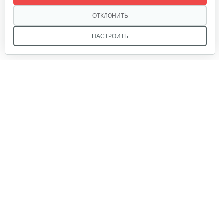
15 руб
Смотреть
ОТКЛОНИТЬ
НАСТРОИТЬ
Головка триммерная AL-KO GEOS…
40 руб
Смотреть
Мы в соцсетях:
Шпулька AL-KO Fast&Easy
40 руб
Смотреть
Звоните, и мы поможем подобрать идеальный вариант
техники для вашего участка или фермерского хозяйства!
Купить садовую технику от первого поставщика
Зарядное устройство на 2…
ОДО «Агропарк-М» — это выгодное и надёжное решение!
210 руб
Смотреть