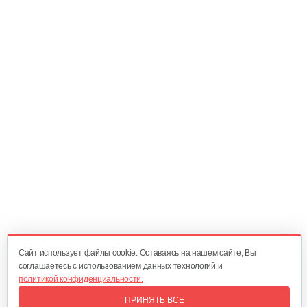
Головка триммерная Geos Max M12 х…
60 руб
Смотреть
Шпулька Solo by AL-KO для 142, 154,…
80 руб
Смотреть
Шпулька Solo by AL-KO для мотокосы…
40 руб
Смотреть
Cайт использует файлы cookie. Оставаясь на нашем сайте, Вы
соглашаетесь с использованием данных технологий и
политикой конфиденциальности.
Леска GEOS круглое сечение, Ø 2,4…
ПРИНЯТЬ ВСЕ