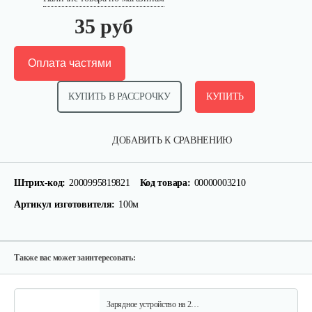
35 руб
Оплата частями
КУПИТЬ В РАССРОЧКУ
КУПИТЬ
Головка триммерная AL-KO GEOS…
ДОБАВИТЬ К СРАВНЕНИЮ
40 руб
Смотреть
Штрих-код:
2000995819821
Код товара:
00000003210
Артикул изготовителя:
100м
Шпулька AL-KO Fast&Easy
40 руб
Смотреть
Также вас может заинтересовать:
Зарядное устройство на 2…