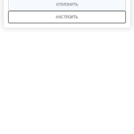
ОТКЛОНИТЬ
НАСТРОИТЬ
Мы в соцсетях:
Звоните, и мы поможем подобрать идеальный вариант
техники для вашего участка или фермерского хозяйства!
Купить садовую технику от первого поставщика
ОДО «Агропарк-М» — это выгодное и надёжное решение!