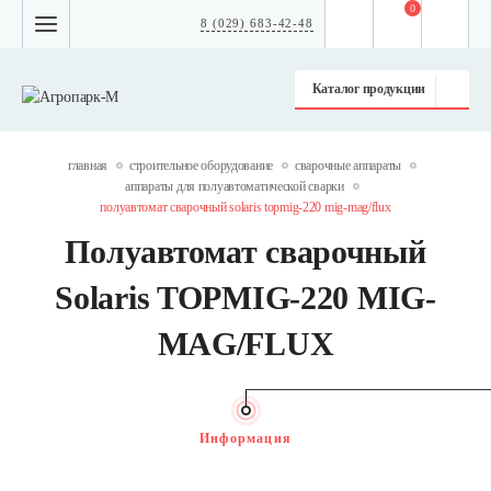
0
8 (029) 683-42-48
Каталог продукции
главная
строительное оборудование
сварочные аппараты
аппараты для полуавтоматической сварки
полуавтомат сварочный solaris topmig-220 mig-mag/flux
Полуавтомат сварочный
Solaris TOPMIG-220 MIG-
MAG/FLUX
Информация