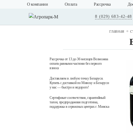
О компании
Оплата
Рассрочка
До
8 (029) 683-42-48
главная
с
Рассрочка от 13 до 36 месяцев Возможна
оплата равными частями без первого
взноса
Доставляем в любую точку Беларуси.
Купить с доставкой по Минску и Беларуси
у нас — быстро и недорого!
Сертификат соответствия, гарантийный
талон, предпродажная подготовка,
поддержка в сервисных центрах г. Минска