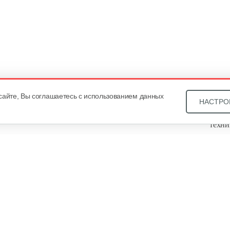
сайте, Вы соглашаетесь с использованием данных
НАСТРО
Звони
техни
Купит
ОДО «
, оф. 93, УНП 101430466. Зарегистрировано Минским