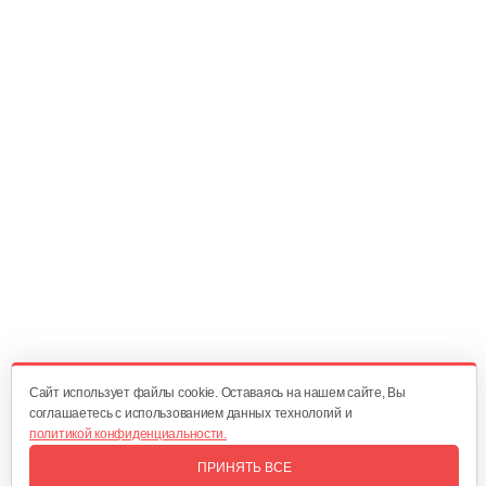
Бензогенератор Weima WM7000 (ручка…
1 955 руб
Смотреть
Генератор инверторный…
600 руб
Смотреть
Генератор бензиновый Champion…
2 834 руб
Смотреть
Cайт использует файлы cookie. Оставаясь на нашем сайте, Вы
соглашаетесь с использованием данных технологий и
политикой конфиденциальности.
Генератор инверторный Weima WM…
ПРИНЯТЬ ВСЕ