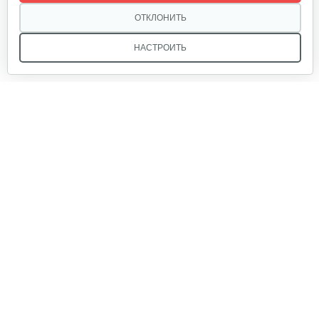
1 224 руб
Смотреть
ОТКЛОНИТЬ
НАСТРОИТЬ
Бензогенератор инверторный…
1 037 руб
Смотреть
Мы в соцсетях:
Бензогенератор Weima WM7000 (ручка…
1 955 руб
Смотреть
Звоните, и мы поможем подобрать идеальный вариант
техники для вашего участка или фермерского хозяйства!
Купить садовую технику от первого поставщика
ОДО «Агропарк-М» — это выгодное и надёжное решение!