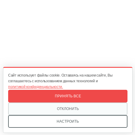
Генератор инверторный…
600 руб
Смотреть
Генератор бензиновый Champion…
2 834 руб
Смотреть
Cайт использует файлы cookie. Оставаясь на нашем сайте, Вы
соглашаетесь с использованием данных технологий и
политикой конфиденциальности.
Генератор инверторный Weima WM…
ПРИНЯТЬ ВСЕ
1 224 руб
Смотреть
ОТКЛОНИТЬ
НАСТРОИТЬ
Бензогенератор инверторный…