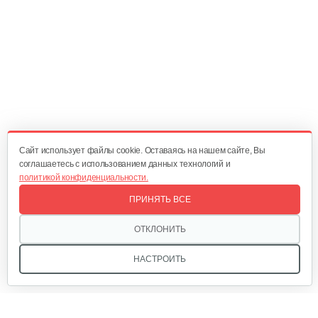
Снегоотбрасыватель…
3 883 руб
Смотреть
Снегоуборщик Champion STT1170E
5 825 руб
Смотреть
Cайт использует файлы cookie. Оставаясь на нашем сайте, Вы
соглашаетесь с использованием данных технологий и
политикой конфиденциальности.
Снегоуборщик Champion ST656BS
ПРИНЯТЬ ВСЕ
3 883 руб
Смотреть
ОТКЛОНИТЬ
НАСТРОИТЬ