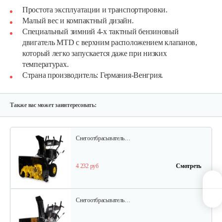
Простота эксплуатации и транспортировки.
Снегоуборщик Champion STT1170E
Малый вес и компактный дизайн.
Специальный зимний 4-х тактный бензиновый
двигатель MTD с верхним расположением клапанов,
5 825 руб
Смотреть
который легко запускается даже при низких
температурах.
Страна производитель: Германия-Венгрия.
Снегоуборщик Champion ST656BS
3 883 руб
Смотреть
Также вас может заинтересовать:
Снегоотбрасыватель…
4 232 руб
Смотреть
Снегоотбрасыватель…