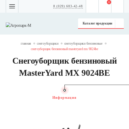
0
8 (029) 683-42-48
Каталог продукции
главная
снегоуборщики
снегоуборщики бензиновые
снегоуборщик бензиновый masteryard mx 9024be
Снегоуборщик бензиновый
MasterYard MX 9024BE
Информация