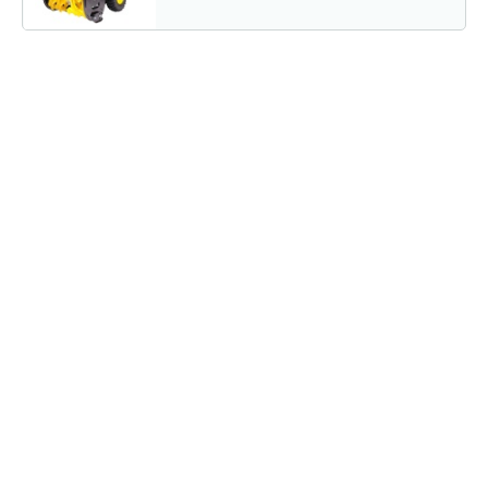
Снегоуборщик Champion STT1170E
5 825 руб
Смотреть
Снегоуборщик Champion ST656BS
3 883 руб
Смотреть
Снегоотбрасыватель…
4 232 руб
Смотреть
Снегоотбрасыватель…