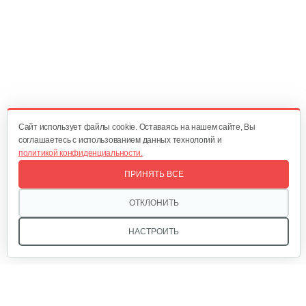
3 883 руб
Смотреть
Снегоуборщик Champion STT1170E
5 825 руб
Смотреть
Cайт использует файлы cookie. Оставаясь на нашем сайте, Вы
соглашаетесь с использованием данных технологий и
политикой конфиденциальности.
Снегоуборщик Champion ST656BS
ПРИНЯТЬ ВСЕ
3 883 руб
Смотреть
ОТКЛОНИТЬ
НАСТРОИТЬ