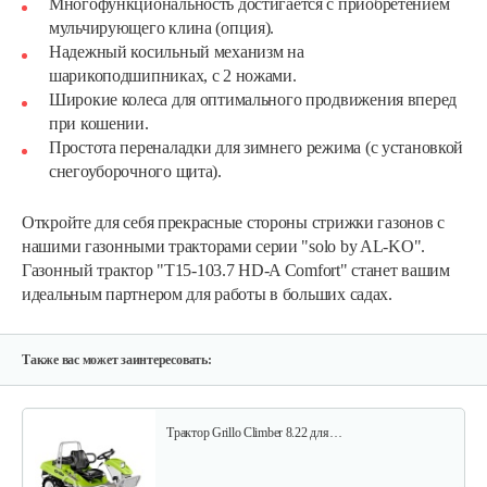
Многофункциональность достигается с приобретением
мульчирующего клина (опция).
Надежный косильный механизм на
шарикоподшипниках, с 2 ножами.
Широкие колеса для оптимального продвижения вперед
при кошении.
Простота переналадки для зимнего режима (с установкой
Садовый райдер Grillo FD280 с…
снегоуборочного щита).
Откройте для себя прекрасные стороны стрижки газонов с
69 764 руб
Смотреть
нашими газонными тракторами серии "solo by AL-KO".
Газонный трактор "T15-103.7 HD-A Comfort" станет вашим
идеальным партнером для работы в больших садах.
Садовый райдер Grillo FD220 R с…
51 296 руб
Смотреть
Также вас может заинтересовать:
Трактор Grillo Climber 8.22 для…