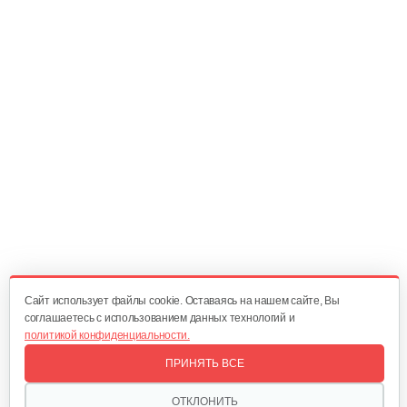
Садовый райдер Grillo FD220 R с…
51 296 руб
Смотреть
Трактор Grillo Climber 8.22 для…
69 764 руб
Смотреть
Трактор Grillo Climber 7.18 для…
51 296 руб
Смотреть
Cайт использует файлы cookie. Оставаясь на нашем сайте, Вы
соглашаетесь с использованием данных технологий и
политикой конфиденциальности.
Садовый райдер Grillo FD450 с…
ПРИНЯТЬ ВСЕ
114 908 руб
Смотреть
ОТКЛОНИТЬ