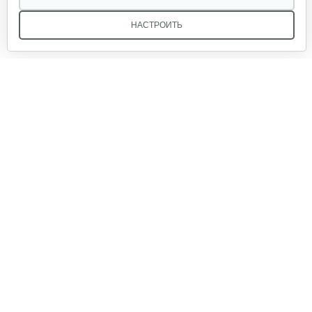
НАСТРОИТЬ
Садовый райдер Grillo FD280 с…
69 764 руб
Смотреть
Мы в соцсетях:
Садовый райдер Grillo FD220 R с…
51 296 руб
Смотреть
Звоните, и мы поможем подобрать идеальный вариант
техники для вашего участка или фермерского хозяйства!
Купить садовую технику от первого поставщика
ОДО «Агропарк-М» — это выгодное и надёжное решение!