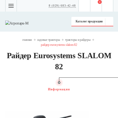
0
8 (029) 683-42-48
Каталог продукции
главная
садовые тракторы
тракторы и райдеры
райдер eurosystems slalom 82
Райдер Eurosystems SLALOM
82
Информация