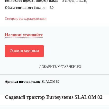
Количество передач, вперед / назад:
5 вперед, 1 назад
Объем топливного бака, л:
5.0
Смотреть все характеристики
Наличие уточняйте
Оплата частями
ДОБАВИТЬ К СРАВНЕНИЮ
Садовый райдер Grillo FD280 с…
69 764 руб
Смотреть
Артикул изготовителя:
SLALOM 82
Садовый трактор Eurosystems SLALOM 82
Садовый райдер Grillo FD220 R с…