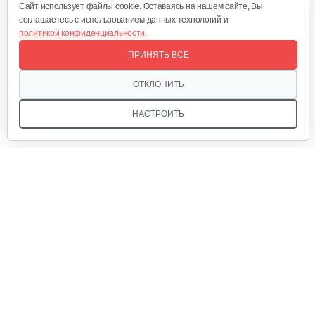
Cайт использует файлы cookie. Оставаясь на нашем сайте, Вы
соглашаетесь с использованием данных технологий и
политикой конфиденциальности.
Садовый райдер Grillo FD450 с…
ПРИНЯТЬ ВСЕ
114 908 руб
Смотреть
ОТКЛОНИТЬ
НАСТРОИТЬ
Садовый райдер Grillo FD280 с…
69 764 руб
Смотреть
Мы в соцсетях:
Садовый райдер Grillo FD220 R с…
51 296 руб
Смотреть
Звоните, и мы поможем подобрать идеальный вариант
техники для вашего участка или фермерского хозяйства!
Купить садовую технику от первого поставщика