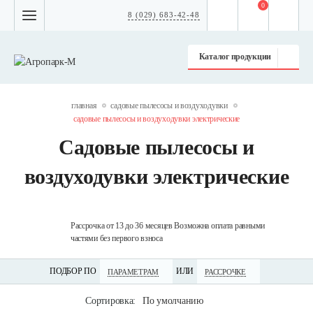
0
8 (029) 683-42-48
Каталог продукции
главная
садовые пылесосы и воздуходувки
садовые пылесосы и воздуходувки электрические
Садовые пылесосы и
воздуходувки электрические
технику
Рассрочка от 13 до 36 месяцев Возможна оплата равными
Дос
частями без первого взноса
по 
ПОДБОР ПО
ИЛИ
ПАРАМЕТРАМ
РАССРОЧКЕ
Сортировка:
По умолчанию