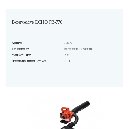
Воздуходув ECHO PB-770
Артикул:
PB770
Тип двигателя:
бензиновый 2-х тактный
Мощность, кВт:
2.85
Производительность, куб.м/ч:
1314