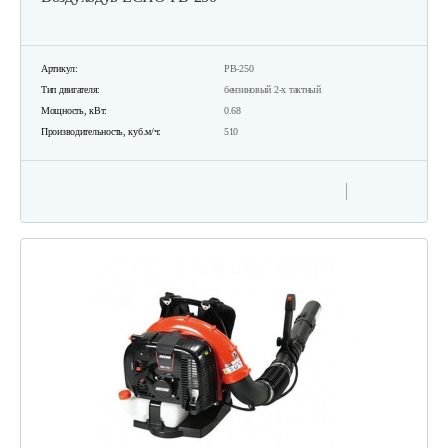
Артикул:
PB-250
Тип двигателя:
бензиновый 2-х тактный
Мощность, кВт:
0.68
Производительность, куб.м/ч:
510