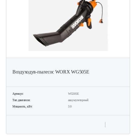
Воздуходув-пылесос WORX WG505E
Артикул:
WG505E
Тип двигателя:
аккумуляторный
Мощность, кВт:
3.0