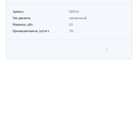
Артикул:
EB3510
Тип двигателя:
электрический
Мощность, кВт:
0,9
Производительность, куб.м/ч:
792