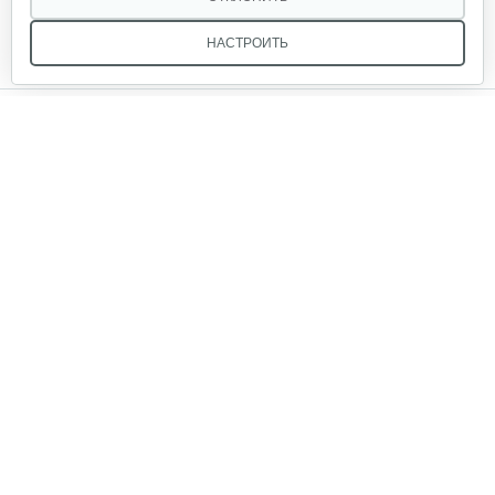
НАСТРОИТЬ
Звоните, и мы поможем подобрать идеальный вариант
техники для вашего участка или фермерского хозяйства!
Купить садовую технику от первого поставщика
ОДО «Агропарк-М» — это выгодное и надёжное решение!
ОДО «Агропарк-М»
Все права защищены ©
Юридический адрес: 220068. г. Минск, Сморговский тракт, д. 7, оф. 93, УНП