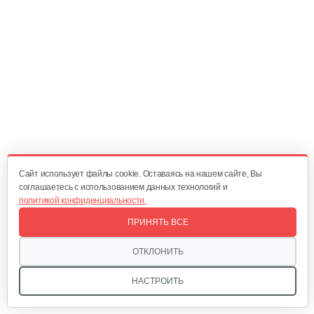
Воздуходувка Champion GBV327S
621 руб
Смотреть
Воздуходувка Champion GBV326S
621 руб
Смотреть
Cайт использует файлы cookie. Оставаясь на нашем сайте, Вы
соглашаетесь с использованием данных технологий и
политикой конфиденциальности.
Воздуходувка Champion GB226
ПРИНЯТЬ ВСЕ
585 руб
Смотреть
ОТКЛОНИТЬ
НАСТРОИТЬ
Бензиновая воздуходувка Champion…