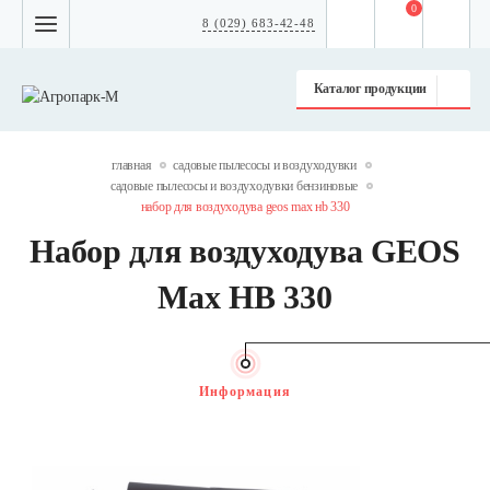
0
8 (029) 683-42-48
Каталог продукции
главная
садовые пылесосы и воздуходувки
садовые пылесосы и воздуходувки бензиновые
набор для воздуходува geos max нb 330
Набор для воздуходува GEOS
Max НB 330
Информация