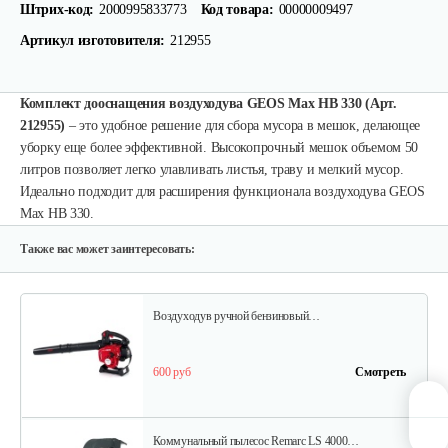
Штрих-код:
2000995833773
Код товара:
00000009497
Артикул изготовителя:
212955
Бензиновая воздуходувка Champion…
Комплект дооснащения воздуходува GEOS Max HB 330 (Арт.
1 029 руб
Смотреть
212955)
– это удобное решение для сбора мусора в мешок, делающее
уборку еще более эффективной. Высокопрочный мешок объемом 50
литров позволяет легко улавливать листья, траву и мелкий мусор.
Идеально подходит для расширения функционала воздуходува GEOS
Воздуходув ранцевый…
Max HB 330.
1 150 руб
Смотреть
Также вас может заинтересовать:
Воздуходув ручной бензиновый…
600 руб
Смотреть
Коммунальный пылесоc Remarc LS 4000…