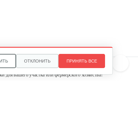
ИТЬ
ОТКЛОНИТЬ
ПРИНЯТЬ ВСЕ
те, и мы поможем подобрать идеальный вариант
ки для вашего участка или фермерского хозяйства!
ь садовую технику от первого поставщика
Агропарк-М» — это выгодное и надёжное решение!