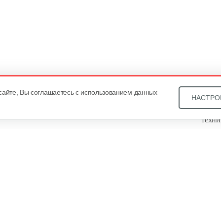
сайте, Вы соглашаетесь с использованием данных
НАСТРО
Звони
техни
Купит
ОДО «
, оф. 93, УНП 101430466. Зарегистрировано Минским