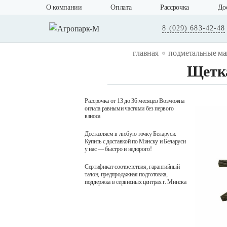
О компании
Оплата
Рассрочка
До
8 (029) 683-42-48
главная
подметальные м
Щетка
Рассрочка от 13 до 36 месяцев Возможна
оплата равными частями без первого
взноса
Доставляем в любую точку Беларуси.
Купить с доставкой по Минску и Беларуси
у нас — быстро и недорого!
Сертификат соответствия, гарантийный
талон, предпродажная подготовка,
поддержка в сервисных центрах г. Минска