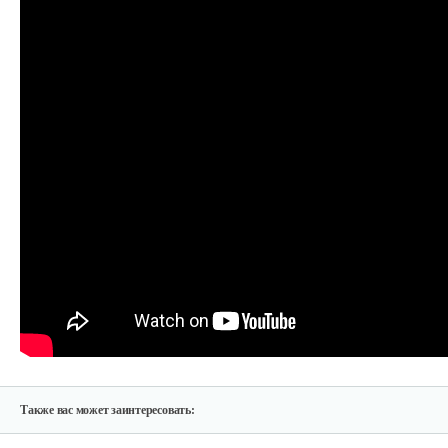
Пила цепная бесщёточная RÖGEL,…
225 руб
Смотреть
Пила цепная бесщёточная RÖGEL,…
175 руб
Смотреть
Также вас может заинтересовать: