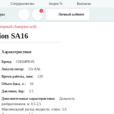
Сотрудничество
Акции %
Контакты
0
тры
Личный кабинет
торный champion sa16
on SA16
Характеристики
Бренд:
CHAMPION
Аккумулятор:
12v 8Ah
Время работы, мин:
120
Объем бака, л.:
16
Давление, бар:
5.5
Дополнительные характеристики:
Дальность
разбрызгивания, м: 0,5-2,5
Максимальный расход жидкости, л/мин: 3,6