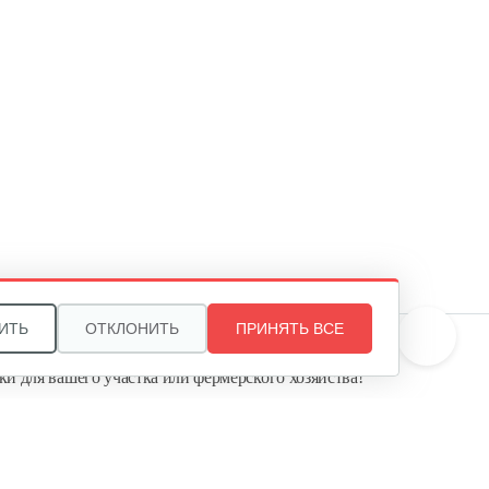
ИТЬ
ОТКЛОНИТЬ
ПРИНЯТЬ ВСЕ
те, и мы поможем подобрать идеальный вариант
ки для вашего участка или фермерского хозяйства!
ь садовую технику от первого поставщика
Агропарк-М» — это выгодное и надёжное решение!