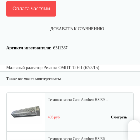
Оплата частями
Тепловая завеса Саво Aeroheat HS C3…
ДОБАВИТЬ К СРАВНЕНИЮ
208 руб
Смотреть
Артикул изготовителя:
6311387
Электрический конвектор Саво…
Масляный радиатор Ресанта ОМПТ-12НЧ (67/3/15)
97 руб
Смотреть
Также вас может заинтересовать:
Тепловая завеса Саво Aeroheat HS R9…
405 руб
Смотреть
Тепловая завеса Саво Aeroheat HS R6…