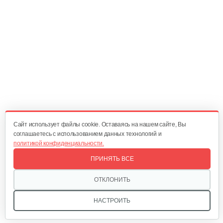
Тепловая завеса Саво Aeroheat HS R6…
370 руб
Смотреть
Тепловая завеса Саво Aeroheat HS C3…
208 руб
Смотреть
Cайт использует файлы cookie. Оставаясь на нашем сайте, Вы
соглашаетесь с использованием данных технологий и
политикой конфиденциальности.
Электрический конвектор Саво…
ПРИНЯТЬ ВСЕ
97 руб
Смотреть
ОТКЛОНИТЬ
НАСТРОИТЬ