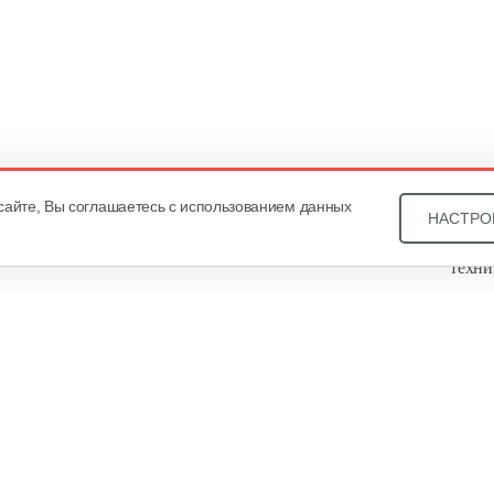
сайте, Вы соглашаетесь с использованием данных
НАСТРО
Звони
техни
Купит
ОДО «
, оф. 93, УНП 101430466. Зарегистрировано Минским