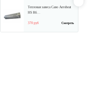
Тепловая завеса Саво Aeroheat
HS R6…
370 руб
Смотреть
Тепловая завеса Саво Aeroheat
HS C3…
208 руб
Смотреть
Электрический конвектор
Саво…
97 руб
Смотреть
Тепловая завеса Саво Aeroheat