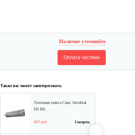
Тепловая завеса Саво Aeroheat
HS C3…
208 руб
Смотреть
Наличие уточняйте
Оплата частями
Электрический конвектор
Саво…
97 руб
Смотреть
Также вас может заинтересовать:
Тепловая завеса Саво Aeroheat
HS R9…
405 руб
Смотреть