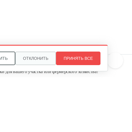
HS R9…
405 руб
Смотреть
Тепловая завеса Саво Aeroheat
HS R6…
370 руб
Смотреть
ИТЬ
ОТКЛОНИТЬ
ПРИНЯТЬ ВСЕ
те, и мы поможем подобрать идеальный вариант
ки для вашего участка или фермерского хозяйства!
Тепловая завеса Саво Aeroheat
ь садовую технику от первого поставщика
HS C3…
Агропарк-М» — это выгодное и надёжное решение!
208 руб
Смотреть
Электрический конвектор
Саво…