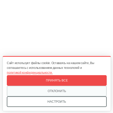
Тепловая завеса Саво Aeroheat HS R6…
370 руб
Смотреть
Тепловая завеса Саво Aeroheat HS C3…
208 руб
Смотреть
Cайт использует файлы cookie. Оставаясь на нашем сайте, Вы
соглашаетесь с использованием данных технологий и
политикой конфиденциальности.
Электрический конвектор Саво…
ПРИНЯТЬ ВСЕ
97 руб
Смотреть
ОТКЛОНИТЬ
НАСТРОИТЬ