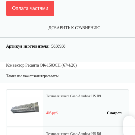
Оплата частями
Тепловая завеса Саво Aeroheat HS C3…
ДОБАВИТЬ К СРАВНЕНИЮ
208 руб
Смотреть
Артикул изготовителя:
5838938
Электрический конвектор Саво…
Конвектор Ресанта ОК-1500СН (67/4/20)
97 руб
Смотреть
Также вас может заинтересовать:
Тепловая завеса Саво Aeroheat HS R9…
405 руб
Смотреть
Тепловая завеса Саво Aeroheat HS R6…