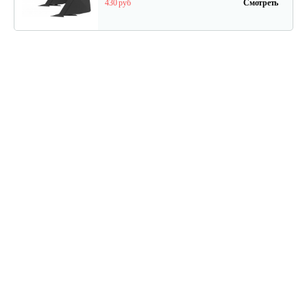
430 руб
Смотреть
Почвофреза Rossel для…
1 200 руб
Смотреть
Карданный вал Уралец SQB30/M730/ST/6
470 руб
Смотреть
Карданный вал Уралец SQB30/M660/ST/6
470 руб
Смотреть