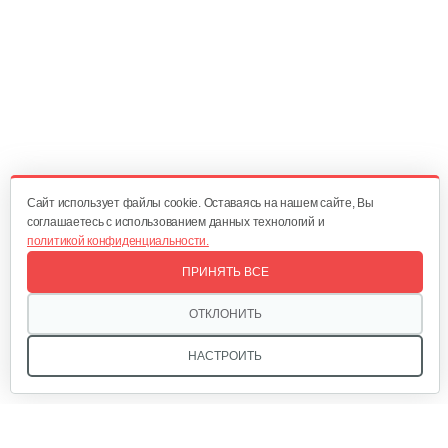
Опрыскиватель DongFeng 11СР-55 к…
580 руб
Смотреть
Плуг Rossel ПМ-2
470 руб
Смотреть
Cайт использует файлы cookie. Оставаясь на нашем сайте, Вы
соглашаетесь с использованием данных технологий и
политикой конфиденциальности.
Окучник Rossel ОК3-1…
ПРИНЯТЬ ВСЕ
430 руб
Смотреть
ОТКЛОНИТЬ
НАСТРОИТЬ
Почвофреза Rossel для…
1 200 руб
Смотреть