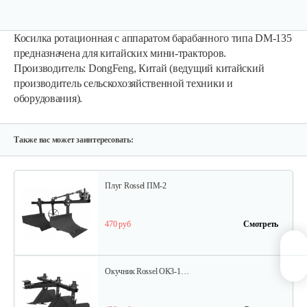
Карданный вал Уралец SQB30/M660/ST/6
Косилка ротационная с аппаратом барабанного типа DM-135
предназначена для китайских мини-тракторов.
470 руб
Смотреть
Производитель: DongFeng, Китай (ведущий китайский
производитель сельскохозяйственной техники и
оборудования).
Опрыскиватель DongFeng 11СР-55 к…
580 руб
Смотреть
Также вас может заинтересовать:
Плуг Rossel ПМ-2
470 руб
Смотреть
Окучник Rossel ОК3-1…