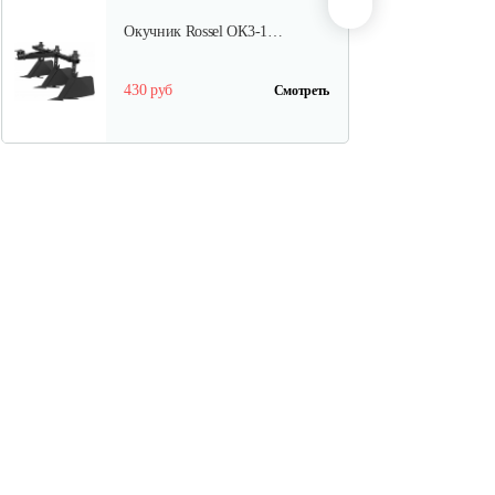
Окучник Rossel ОК3-1…
430 руб
Смотреть
Почвофреза Rossel для…
1 200 руб
Смотреть
Карданный вал Уралец
SQB30/M730/ST/6
470 руб
Смотреть
Карданный вал Уралец