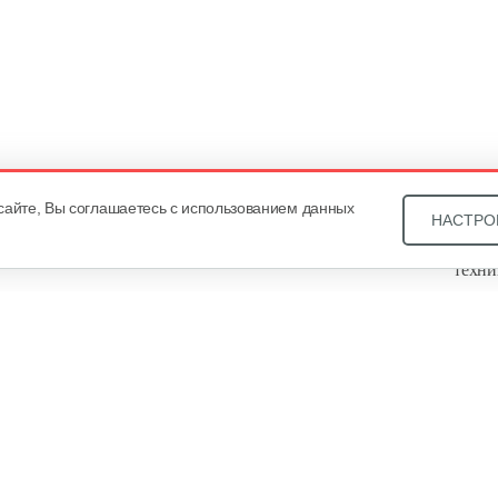
сайте, Вы соглашаетесь с использованием данных
НАСТРО
Звони
техни
Купит
ОДО «
, оф. 93, УНП 101430466. Зарегистрировано Минским