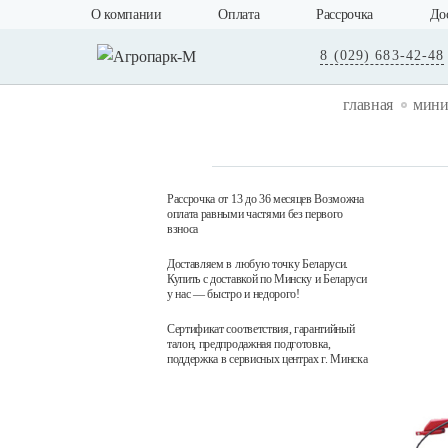
О компании
Оплата
Рассрочка
До
8 (029) 683-42-48
главная
мини
Рассрочка от 13 до 36 месяцев Возможна
оплата равными частями без первого
взноса
Доставляем в любую точку Беларуси.
Купить с доставкой по Минску и Беларуси
у нас — быстро и недорого!
Сертификат соответствия, гарантийный
талон, предпродажная подготовка,
поддержка в сервисных центрах г. Минска