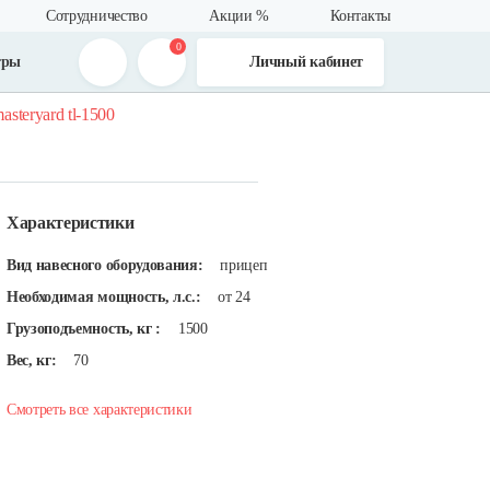
Сотрудничество
Акции %
Контакты
0
тры
Личный кабинет
steryard tl-1500
Характеристики
Вид навесного оборудования:
прицеп
Необходимая мощность, л.с.:
от 24
Грузоподъемность, кг :
1500
Вес, кг:
70
Смотреть все характеристики