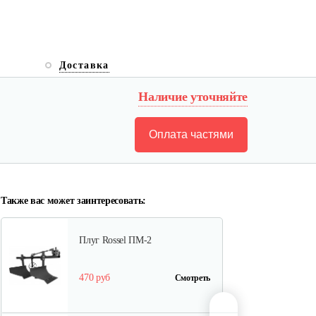
Карданный вал Уралец
SQB30/M660/ST/6
Доставка
470 руб
Смотреть
Наличие уточняйте
Оплата частями
Опрыскиватель DongFeng
11СР-55 к…
580 руб
Смотреть
Также вас может заинтересовать:
Плуг Rossel ПМ-2
470 руб
Смотреть