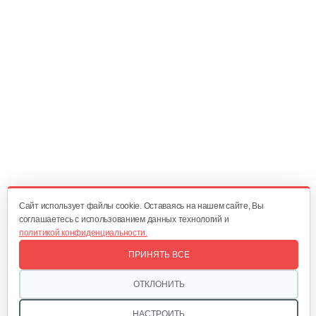
470 руб
Смотреть
Опрыскиватель DongFeng 11СР-55 к…
580 руб
Смотреть
Плуг Rossel ПМ-2
470 руб
Смотреть
Cайт использует файлы cookie. Оставаясь на нашем сайте, Вы
соглашаетесь с использованием данных технологий и
политикой конфиденциальности.
Окучник Rossel ОК3-1…
ПРИНЯТЬ ВСЕ
430 руб
Смотреть
ОТКЛОНИТЬ
НАСТРОИТЬ