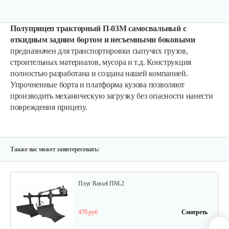
Полуприцеп тракторный П-03М самосвальный с
откидным задним бортом и несъемными боковыми
предназначен для транспортировки сыпучих грузов,
Карданный вал Уралец SQB30/M660/ST/6
строительных материалов, мусора и т.д. Конструкция
полностью разработана и создана нашей компанией.
Упрочненные борта и платформа кузова позволяют
470 руб
Смотреть
производить механическую загрузку без опасности нанести
повреждения прицепу.
Опрыскиватель DongFeng 11СР-55 к…
580 руб
Смотреть
Также вас может заинтересовать:
Плуг Rossel ПМ-2
470 руб
Смотреть