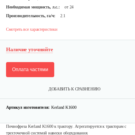
Необходимая мощность, л.с.:
от 24
Производительность, га/ч:
2.1
Смотреть все характеристики
Наличие уточняйте
Оплата частями
Карданный вал Уралец SQB30/M660/ST/6
ДОБАВИТЬ К СРАВНЕНИЮ
470 руб
Смотреть
Артикул изготовителя:
Kerland K1600
Почвофреза Kerland K1600 к трактору. Агрегатируется к тракторам с
Опрыскиватель DongFeng 11СР-55 к…
трехточечной системой навески оборудования.