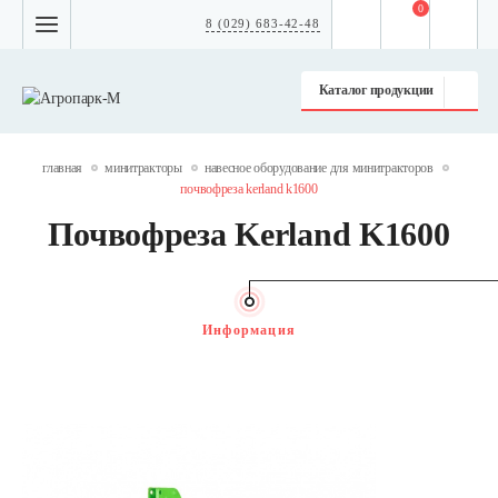
0
8 (029) 683-42-48
Каталог продукции
главная
минитракторы
навесное оборудование для минитракторов
почвофреза kerland k1600
Почвофреза Kerland K1600
Информация