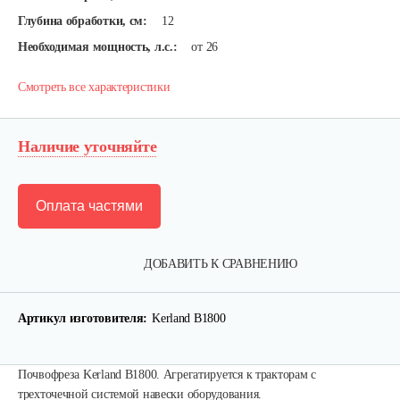
Глубина обработки, см:
12
Необходимая мощность, л.с.:
от 26
Смотреть все характеристики
Наличие уточняйте
Оплата частями
Карданный вал Уралец SQB30/M660/ST/6
ДОБАВИТЬ К СРАВНЕНИЮ
470 руб
Смотреть
Артикул изготовителя:
Kerland B1800
Почвофреза Kerland B1800. Агрегатируется к тракторам с
Опрыскиватель DongFeng 11СР-55 к…
трехточечной системой навески оборудования.