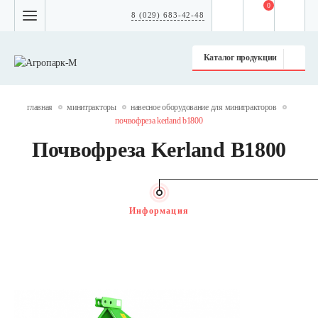
0
8 (029) 683-42-48
Каталог продукции
главная
минитракторы
навесное оборудование для минитракторов
почвофреза kerland b1800
Почвофреза Kerland B1800
Информация