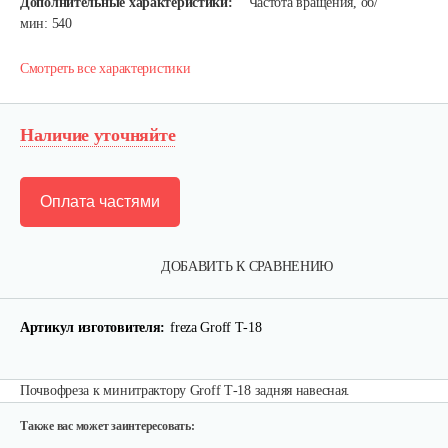
Дополнительные характеристики:
Частота вращения, об/
мин: 540
Смотреть все характеристики
Наличие уточняйте
Оплата частями
Карданный вал Уралец SQB30/M660/ST/6
ДОБАВИТЬ К СРАВНЕНИЮ
470 руб
Смотреть
Артикул изготовителя:
freza Groff Т-18
Опрыскиватель DongFeng 11СР-55 к…
Почвофреза к минитрактору Groff Т-18 задняя навесная.
580 руб
Смотреть
Также вас может заинтересовать: