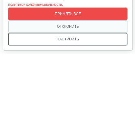
политикой конфиденциальности.
Окучник Rossel ОК3-1…
ПРИНЯТЬ ВСЕ
430 руб
Смотреть
ОТКЛОНИТЬ
НАСТРОИТЬ
Почвофреза Rossel для…
1 200 руб
Смотреть
Мы в соцсетях:
Карданный вал Уралец SQB30/M730/ST/6
470 руб
Смотреть
Звоните, и мы поможем подобрать идеальный вариант
техники для вашего участка или фермерского хозяйства!
Купить садовую технику от первого поставщика
Карданный вал Уралец SQB30/M660/ST/6
ОДО «Агропарк-М» — это выгодное и надёжное решение!