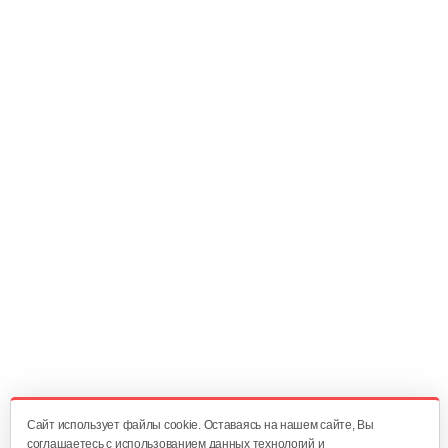
470 руб
Смотреть
Карданный вал Уралец SQB30/M660/ST/6
470 руб
Смотреть
Опрыскиватель DongFeng 11СР-55 к…
580 руб
Смотреть
Плуг Rossel ПМ-2
470 руб
Смотреть
Cайт использует файлы cookie. Оставаясь на нашем сайте, Вы
соглашаетесь с использованием данных технологий и