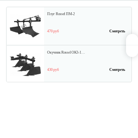
Плуг Rossel ПМ-2
470 руб
Смотреть
Окучник Rossel ОК3-1…
430 руб
Смотреть
Почвофреза Rossel для…
1 200 руб
Смотреть
Карданный вал Уралец SQB30/M730/ST/6