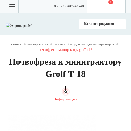
0
8 (029) 683-42-48
Каталог продукции
главная
минитракторы
навесное оборудование для минитракторов
почвофреза к минитрактору groff т-18
Почвофреза к минитрактору
Groff Т-18
Информация