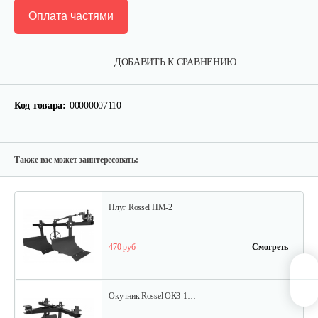
Оплата частями
Карданный вал Уралец SQB30/M660/ST/6
ДОБАВИТЬ К СРАВНЕНИЮ
470 руб
Смотреть
Код товара:
00000007110
Опрыскиватель DongFeng 11СР-55 к…
580 руб
Смотреть
Также вас может заинтересовать:
Плуг Rossel ПМ-2
470 руб
Смотреть
Окучник Rossel ОК3-1…