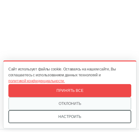
Опрыскиватель DongFeng 11СР-55 к…
580 руб
Смотреть
Плуг Rossel ПМ-2
470 руб
Смотреть
Cайт использует файлы cookie. Оставаясь на нашем сайте, Вы
соглашаетесь с использованием данных технологий и
политикой конфиденциальности.
Окучник Rossel ОК3-1…
ПРИНЯТЬ ВСЕ
430 руб
Смотреть
ОТКЛОНИТЬ
НАСТРОИТЬ
Почвофреза Rossel для…
Мы в соцсетях: