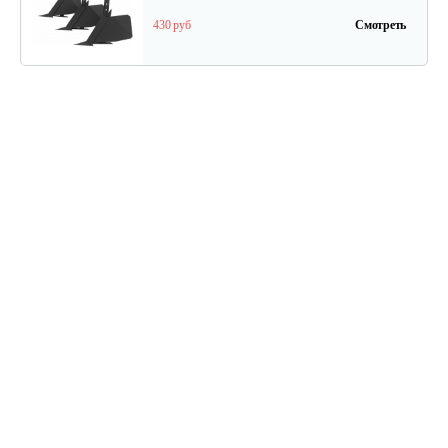
430 руб
Смотреть
Почвофреза Rossel для…
1 200 руб
Смотреть
Карданный вал Уралец SQB30/M730/ST/6
470 руб
Смотреть
Карданный вал Уралец SQB30/M660/ST/6
470 руб
Смотреть