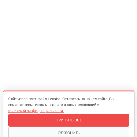
470 руб
Смотреть
Опрыскиватель DongFeng 11СР-55 к…
580 руб
Смотреть
Плуг Rossel ПМ-2
470 руб
Смотреть
Cайт использует файлы cookie. Оставаясь на нашем сайте, Вы
соглашаетесь с использованием данных технологий и
политикой конфиденциальности.
Окучник Rossel ОК3-1…
ПРИНЯТЬ ВСЕ
430 руб
Смотреть
ОТКЛОНИТЬ