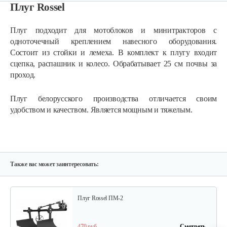
Плуг Rossel
Плуг подходит для мотоблоков и минитракторов с
одноточечный креплением навесного оборудования.
Состоит из стойки и лемеха. В комплект к плугу входит
сцепка, распашник и колесо. Обрабатывает 25 см почвы за
Карданный вал Уралец SQB30/M660/ST/6
проход.
Плуг белорусского производства отличается своим
470 руб
Смотреть
удобством и качеством. Является мощным и тяжелым.
Опрыскиватель DongFeng 11СР-55 к…
580 руб
Смотреть
Также вас может заинтересовать:
Плуг Rossel ПМ-2
470 руб
Смотреть