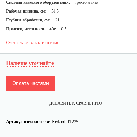
Система навесного оборудования:
трехточечная
Рабочая ширина, см:
51.5
Глубина обработки, см:
21
Производительность, га/ч:
0.5
Смотреть все характеристики
Наличие уточняйте
Оплата частями
ДОБАВИТЬ К СРАВНЕНИЮ
Карданный вал Уралец SQB30/M660/ST/6
Артикул изготовителя:
Kerland ПТ225
470 руб
Смотреть