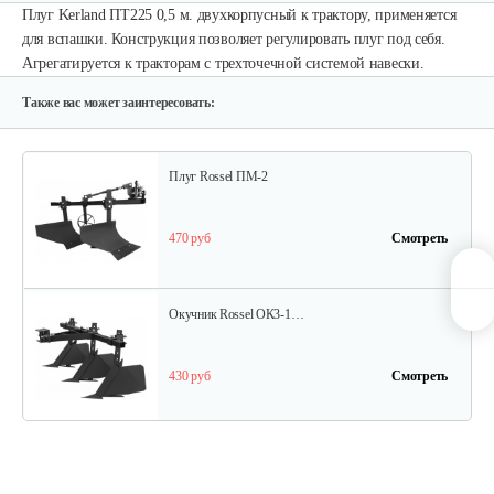
Плуг Kerland ПТ225 0,5 м. двухкорпусный к трактору, применяется
для вспашки. Конструкция позволяет регулировать плуг под себя.
Опрыскиватель DongFeng 11СР-55 к…
Агрегатируется к тракторам с трехточечной системой навески.
580 руб
Смотреть
Также вас может заинтересовать:
Плуг Rossel ПМ-2
470 руб
Смотреть
Окучник Rossel ОК3-1…
430 руб
Смотреть
Почвофреза Rossel для…