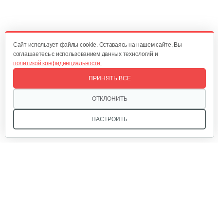
Плуг Rossel ПМ-2
470 руб
Смотреть
Cайт использует файлы cookie. Оставаясь на нашем сайте, Вы
соглашаетесь с использованием данных технологий и
политикой конфиденциальности.
Окучник Rossel ОК3-1…
ПРИНЯТЬ ВСЕ
430 руб
Смотреть
ОТКЛОНИТЬ
НАСТРОИТЬ
Почвофреза Rossel для…
1 200 руб
Смотреть
Мы в соцсетях:
Карданный вал Уралец SQB30/M730/ST/6
470 руб
Смотреть