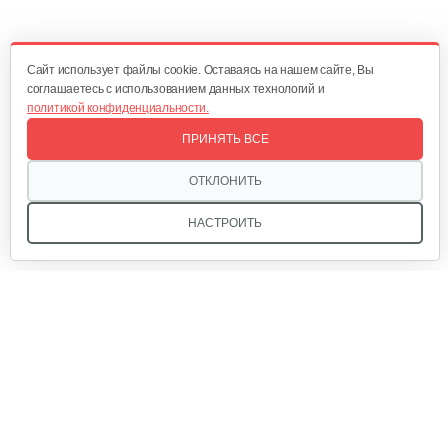
470 руб
Смотреть
Cайт использует файлы cookie. Оставаясь на нашем сайте, Вы
соглашаетесь с использованием данных технологий и
политикой конфиденциальности.
Окучник Rossel ОК3-1…
ПРИНЯТЬ ВСЕ
430 руб
Смотреть
ОТКЛОНИТЬ
НАСТРОИТЬ
Почвофреза Rossel для…
1 200 руб
Смотреть
Мы в соцсетях:
Карданный вал Уралец SQB30/M730/ST/6
470 руб
Смотреть
Звоните, и мы поможем подобрать идеальный вариант