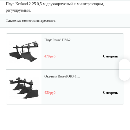
Плуг Kerland 2.25 0,5 м двухкорпусный к минитракторам,
Опрыскиватель DongFeng 11СР-55 к…
регулируемый.
580 руб
Смотреть
Также вас может заинтересовать:
Плуг Rossel ПМ-2
470 руб
Смотреть
Окучник Rossel ОК3-1…
430 руб
Смотреть
Почвофреза Rossel для…
1 200 руб
Смотреть