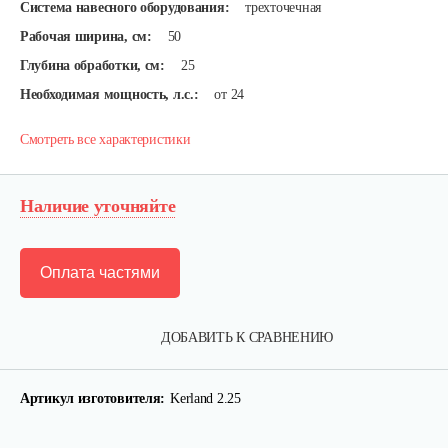
Система навесного оборудования:
трехточечная
Рабочая ширина, см:
50
Глубина обработки, см:
25
Необходимая мощность, л.с.:
от 24
Смотреть все характеристики
Наличие уточняйте
Оплата частями
Карданный вал Уралец SQB30/M660/ST/6
ДОБАВИТЬ К СРАВНЕНИЮ
470 руб
Смотреть
Артикул изготовителя:
Kerland 2.25