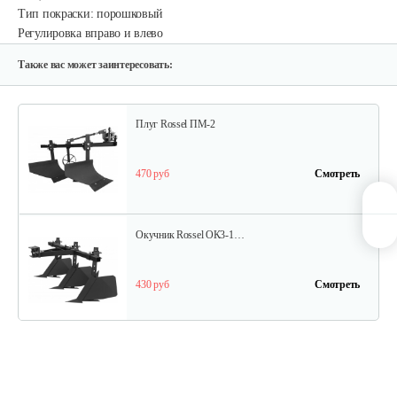
Тип покраски: порошковый
Опрыскиватель DongFeng 11СР-55 к…
Регулировка вправо и влево
580 руб
Смотреть
Также вас может заинтересовать:
Плуг Rossel ПМ-2
470 руб
Смотреть
Окучник Rossel ОК3-1…
430 руб
Смотреть
Почвофреза Rossel для…
1 200 руб
Смотреть