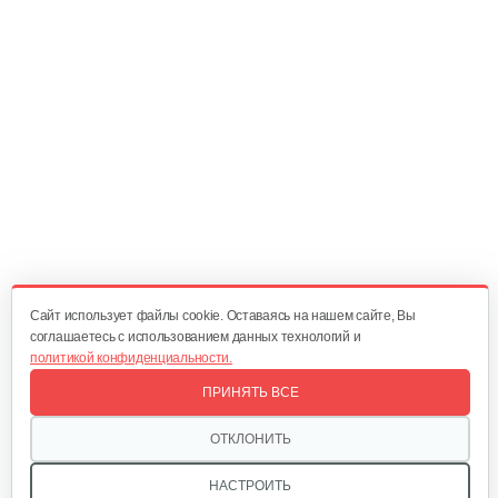
470 руб
Смотреть
Опрыскиватель DongFeng 11СР-55 к…
580 руб
Смотреть
Плуг Rossel ПМ-2
470 руб
Смотреть
Cайт использует файлы cookie. Оставаясь на нашем сайте, Вы
соглашаетесь с использованием данных технологий и
политикой конфиденциальности.
Окучник Rossel ОК3-1…
ПРИНЯТЬ ВСЕ
430 руб
Смотреть
ОТКЛОНИТЬ
НАСТРОИТЬ