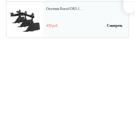
Окучник Rossel ОК3-1…
430 руб
Смотреть
Почвофреза Rossel для…
1 200 руб
Смотреть
Карданный вал Уралец SQB30/M730/ST/6
470 руб
Смотреть
Карданный вал Уралец SQB30/M660/ST/6