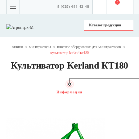
0
8 (029) 683-42-48
Каталог продукции
главная
минитракторы
навесное оборудование для минитракторов
культиватор kerland кт180
Культиватор Kerland КТ180
Информация