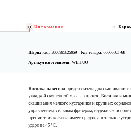
Информация
Хара
Штрих-код:
2000995825969
Код товара:
00000003768
Артикул изготовителя:
WEITUO
Косилка навесная
предназначена для скашивания в
укладкой скошенной массы в прокос.
Косилка к мин
скашивания мелкого кустарника и крупных сорняков
управлением, сильным фрезером, надежным использо
препятствия косилка имеет предохранительное устр
ударе на 45 °С.