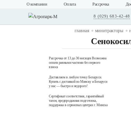
О компании
Оплата
Рассрочка
До
8 (029) 683-42-48
главная
минитракторы
Сенокоси
Рассрочка от 13 до 36 месяцев Возможна
оплата равными частями без первого
взноса
Доставляем в любую точку Беларуси.
Купить с доставкой по Минску и Беларуси
у нас — быстро и недорого!
Сертификат соответствия, гарантийный
талон, предпродажная подготовка,
поддержка в сервисных центрах г. Минска