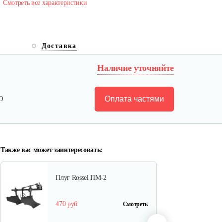
Смотреть все характеристики
Карданный вал Уралец
Доставка
SQB30/M660/ST/6
Наличие уточняйте
470 руб
Смотреть
Оплата частями
Ю
Опрыскиватель DongFeng
11СР-55 к…
580 руб
Смотреть
Также вас может заинтересовать:
Плуг Rossel ПМ-2
470 руб
Смотреть