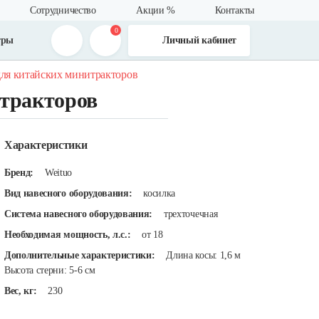
Сотрудничество
Акции %
Контакты
0
тры
Личный кабинет
для китайских минитракторов
тракторов
Характеристики
Бренд:
Weituo
Вид навесного оборудования:
косилка
Система навесного оборудования:
трехточечная
Необходимая мощность, л.с.:
от 18
Дополнительные характеристики:
Длина косы: 1,6 м
Высота стерни: 5-6 см
Вес, кг:
230