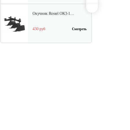
Окучник Rossel ОК3-1…
430 руб
Смотреть
Почвофреза Rossel для…
1 200 руб
Смотреть
Карданный вал Уралец
SQB30/M730/ST/6
470 руб
Смотреть