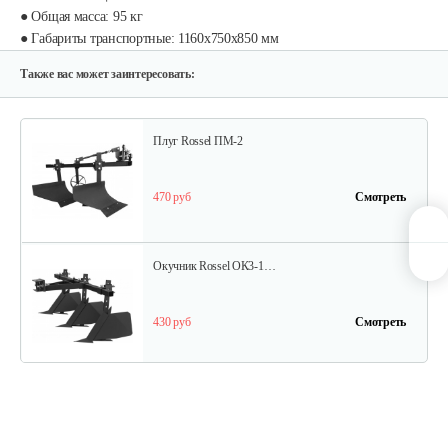
● Общая масса: 95 кг
Опрыскиватель DongFeng 11СР-55 к…
● Габариты транспортные: 1160х750х850 мм
580 руб
Смотреть
Также вас может заинтересовать:
Плуг Rossel ПМ-2
470 руб
Смотреть
Окучник Rossel ОК3-1…
430 руб
Смотреть
Почвофреза Rossel для…
1 200 руб
Смотреть