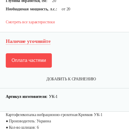
Глубина обработки, см:
20
Необходимая мощность, л.с.:
от 20
Смотреть все характеристики
Наличие уточняйте
Оплата частями
ДОБАВИТЬ К СРАВНЕНИЮ
Артикул изготовителя:
УК-1
Карданный вал Уралец SQB30/M660/ST/6
470 руб
Смотреть
Картофелекопалка вибрационно-грохотная Крючков УК-1
● Производитель: Украина
● Кол-во шлицов: 6