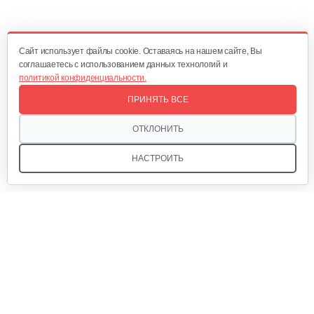
470 руб
Смотреть
Cайт использует файлы cookie. Оставаясь на нашем сайте, Вы
соглашаетесь с использованием данных технологий и
политикой конфиденциальности.
Окучник Rossel ОК3-1…
ПРИНЯТЬ ВСЕ
430 руб
Смотреть
ОТКЛОНИТЬ
НАСТРОИТЬ
Почвофреза Rossel для…
1 200 руб
Смотреть
Мы в соцсетях:
Карданный вал Уралец SQB30/M730/ST/6
470 руб
Смотреть