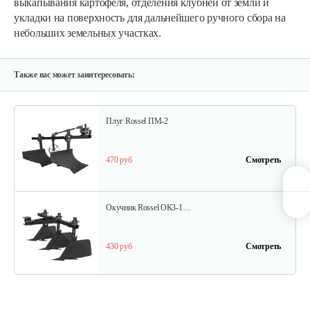
выкапывания картофеля, отделения клубней от земли и
укладки на поверхность для дальнейшего ручного сбора на
небольших земельных участках.
Опрыскиватель DongFeng 11СР-55 к…
580 руб
Смотреть
Также вас может заинтересовать:
Плуг Rossel ПМ-2
470 руб
Смотреть
Окучник Rossel ОК3-1…
430 руб
Смотреть
Почвофреза Rossel для…