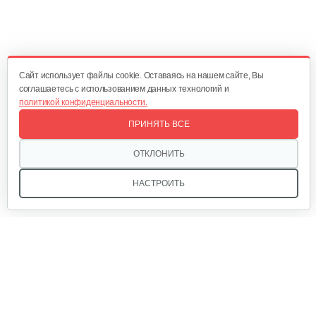
Плуг Rossel ПМ-2
470 руб
Смотреть
Cайт использует файлы cookie. Оставаясь на нашем сайте, Вы
соглашаетесь с использованием данных технологий и
политикой конфиденциальности.
Окучник Rossel ОК3-1…
ПРИНЯТЬ ВСЕ
430 руб
Смотреть
ОТКЛОНИТЬ
НАСТРОИТЬ
Почвофреза Rossel для…
1 200 руб
Смотреть
Мы в соцсетях:
Карданный вал Уралец SQB30/M730/ST/6