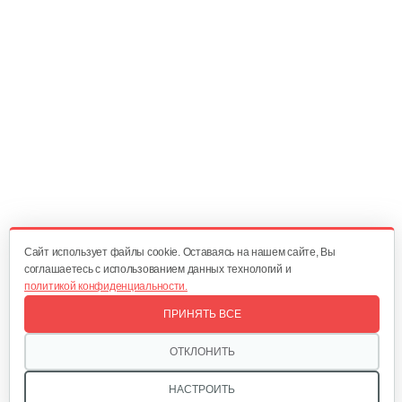
470 руб
Смотреть
Опрыскиватель DongFeng 11СР-55 к…
580 руб
Смотреть
Плуг Rossel ПМ-2
470 руб
Смотреть
Cайт использует файлы cookie. Оставаясь на нашем сайте, Вы
соглашаетесь с использованием данных технологий и
политикой конфиденциальности.
Окучник Rossel ОК3-1…
ПРИНЯТЬ ВСЕ
430 руб
Смотреть
ОТКЛОНИТЬ
НАСТРОИТЬ