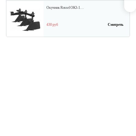
Окучник Rossel ОК3-1…
430 руб
Смотреть
Почвофреза Rossel для…
1 200 руб
Смотреть
Карданный вал Уралец SQB30/M730/ST/6
470 руб
Смотреть
Карданный вал Уралец SQB30/M660/ST/6