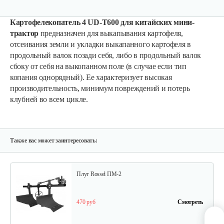
Картофелекопатель 4 UD-T600 для китайских мини-
трактор
предназначен для выкапывания картофеля,
отсеивания земли и укладки выкапанного картофеля в
Карданный вал Уралец SQB30/M660/ST/6
продольный валок позади себя, либо в продольный валок
сбоку от себя на выкопанном поле (в случае если тип
копания однорядный). Ее характеризует высокая
470 руб
Смотреть
производительность, минимум повреждений и потерь
клубней во всем цикле.
Опрыскиватель DongFeng 11СР-55 к…
580 руб
Смотреть
Также вас может заинтересовать:
Плуг Rossel ПМ-2
470 руб
Смотреть