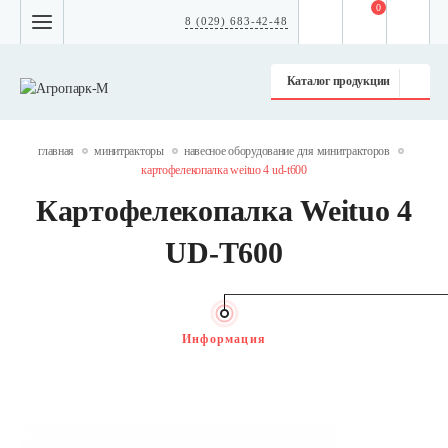
0
8 (029) 683-42-48
Каталог продукции
главная
минитракторы
навесное оборудование для минитракторов
картофелекопалка weituo 4 ud-t600
Картофелекопалка Weituo 4
UD-T600
Информация