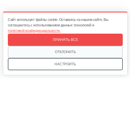
470 руб
Смотреть
Cайт использует файлы cookie. Оставаясь на нашем сайте, Вы
соглашаетесь с использованием данных технологий и
политикой конфиденциальности.
Окучник Rossel ОК3-1…
ПРИНЯТЬ ВСЕ
430 руб
Смотреть
ОТКЛОНИТЬ
НАСТРОИТЬ
Почвофреза Rossel для…
1 200 руб
Смотреть
Мы в соцсетях:
Карданный вал Уралец SQB30/M730/ST/6
470 руб
Смотреть
Звоните, и мы поможем подобрать идеальный вариант