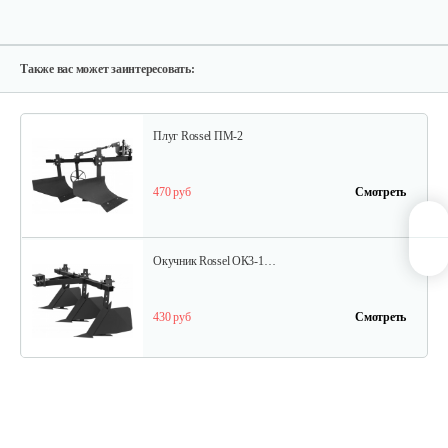
Опрыскиватель DongFeng 11СР-55 к…
580 руб
Смотреть
Также вас может заинтересовать:
Плуг Rossel ПМ-2
470 руб
Смотреть
Окучник Rossel ОК3-1…
430 руб
Смотреть
Почвофреза Rossel для…
1 200 руб
Смотреть