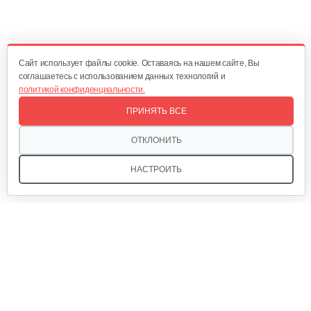
Плуг Rossel ПМ-2
470 руб
Смотреть
Cайт использует файлы cookie. Оставаясь на нашем сайте, Вы
соглашаетесь с использованием данных технологий и
политикой конфиденциальности.
Окучник Rossel ОК3-1…
ПРИНЯТЬ ВСЕ
430 руб
Смотреть
ОТКЛОНИТЬ
НАСТРОИТЬ
Почвофреза Rossel для…
1 200 руб
Смотреть
Мы в соцсетях:
Карданный вал Уралец SQB30/M730/ST/6
470 руб
Смотреть