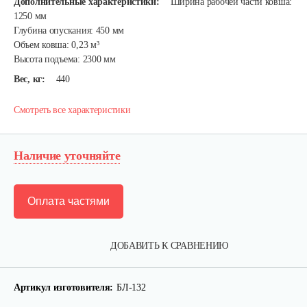
Дополнительные характеристики:
Ширина рабочей части ковша:
1250 мм
Глубина опускания: 450 мм
Объем ковша: 0,23 м³
Высота подъема: 2300 мм
Вес, кг:
440
Смотреть все характеристики
Наличие уточняйте
Оплата частями
Карданный вал Уралец SQB30/M660/ST/6
ДОБАВИТЬ К СРАВНЕНИЮ
470 руб
Смотреть
Артикул изготовителя:
БЛ-132