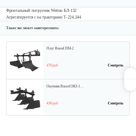
Фронтальный погрузчик Weituo БЛ-132
Опрыскиватель DongFeng 11СР-55 к…
Агрегатируется с на тракторами Т-224,244.
580 руб
Смотреть
Также вас может заинтересовать:
Плуг Rossel ПМ-2
470 руб
Смотреть
Окучник Rossel ОК3-1…
430 руб
Смотреть
Почвофреза Rossel для…