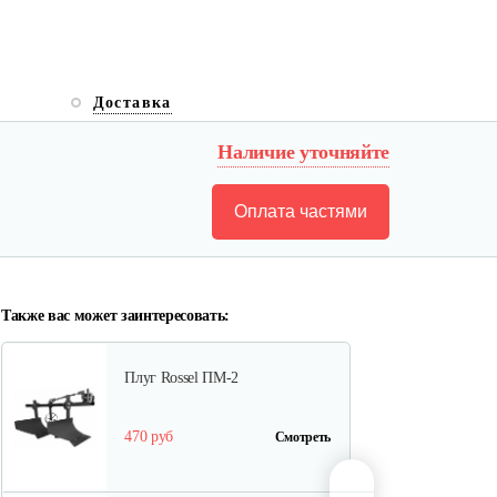
Карданный вал Уралец
SQB30/M660/ST/6
Доставка
470 руб
Смотреть
Наличие уточняйте
Оплата частями
Опрыскиватель DongFeng
11СР-55 к…
580 руб
Смотреть
Также вас может заинтересовать:
Плуг Rossel ПМ-2
470 руб
Смотреть