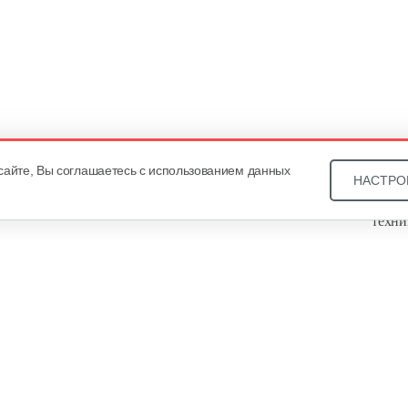
сайте, Вы соглашаетесь с использованием данных
НАСТРО
Звони
техни
Купит
ОДО «
, оф. 93, УНП 101430466. Зарегистрировано Минским