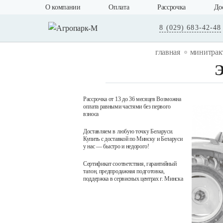
О компании
Оплата
Рассрочка
До
8 (029) 683-42-48
главная
минитрак
Э
Рассрочка от 13 до 36 месяцев Возможна
оплата равными частями без первого
взноса
Доставляем в любую точку Беларуси.
Купить с доставкой по Минску и Беларуси
у нас — быстро и недорого!
Сертификат соответствия, гарантийный
талон, предпродажная подготовка,
поддержка в сервисных центрах г. Минска