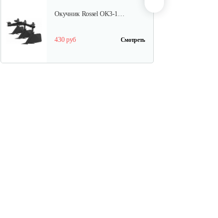
Окучник Rossel ОК3-1…
430 руб
Смотреть
Почвофреза Rossel для…
1 200 руб
Смотреть
Карданный вал Уралец
SQB30/M730/ST/6
470 руб
Смотреть
Карданный вал Уралец