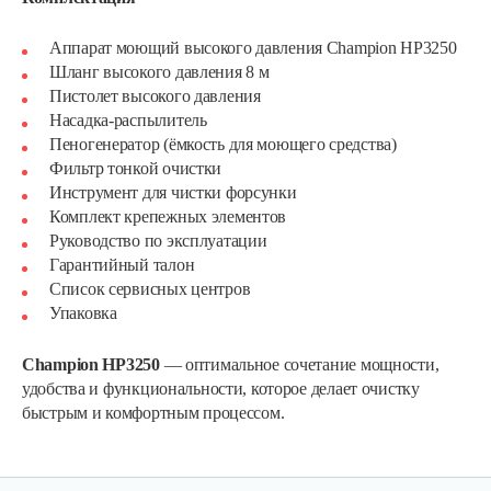
Аппарат моющий высокого давления Champion HP3250
Шланг высокого давления 8 м
Пистолет высокого давления
Насадка-распылитель
Пеногенератор (ёмкость для моющего средства)
Фильтр тонкой очистки
Инструмент для чистки форсунки
Комплект крепежных элементов
Руководство по эксплуатации
Гарантийный талон
Список сервисных центров
Комплект адаптеров для…
Упаковка
Champion HP3250
— оптимальное сочетание мощности,
47 руб
Смотреть
удобства и функциональности, которое делает очистку
быстрым и комфортным процессом.
Насадка щетка для мытья пола…