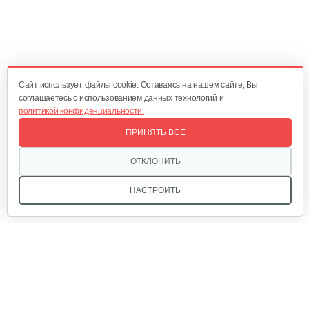
Комплект адаптеров для…
47 руб
Смотреть
Cайт использует файлы cookie. Оставаясь на нашем сайте, Вы
соглашаетесь с использованием данных технологий и
политикой конфиденциальности.
Насадка щетка для мытья пола…
ПРИНЯТЬ ВСЕ
170 руб
Смотреть
ОТКЛОНИТЬ
НАСТРОИТЬ
Моющий аппарат высокого…
704 руб
Смотреть
Мы в соцсетях:
Моющий аппарат высокого…