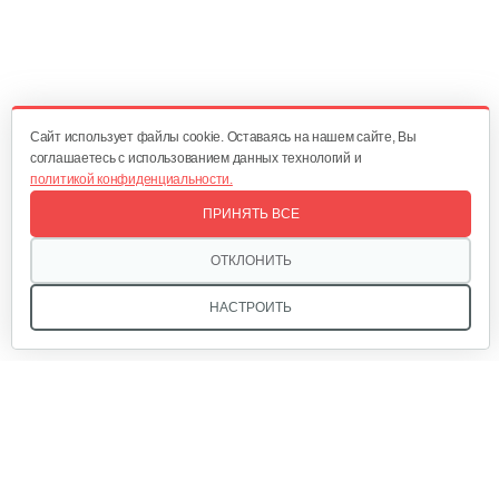
Комплект адаптеров для…
47 руб
Смотреть
Cайт использует файлы cookie. Оставаясь на нашем сайте, Вы
соглашаетесь с использованием данных технологий и
политикой конфиденциальности.
Насадка щетка для мытья пола…
ПРИНЯТЬ ВСЕ
170 руб
Смотреть
ОТКЛОНИТЬ
НАСТРОИТЬ
Моющий аппарат высокого…
704 руб
Смотреть
Мы в соцсетях:
Моющий аппарат высокого…